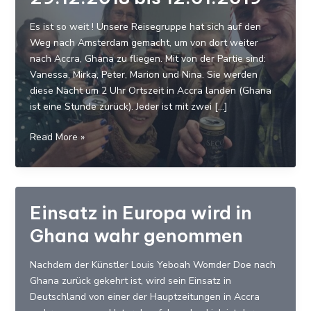
Es ist so weit ! Unsere Reisegruppe hat sich auf den
Weg nach Amsterdam gemacht, um von dort weiter
nach Accra, Ghana zu fliegen. Mit von der Partie sind:
Vanessa, Mirka, Peter, Marion und Nina. Sie werden
diese Nacht um 2 Uhr Ortszeit in Accra landen (Ghana
ist eine Stunde zurück). Jeder ist mit zwei […]
Gruppenreise
Read More »
nach
Accra,
Jamestown,
vom
Einsatz in Europa wird in
29.12.2018
Ghana wahr genommen
bis
12.01.2019
Nachdem der Künstler Louis Yeboah Womder Doe nach
Ghana zurück gekehrt ist, wird sein Einsatz in
Deutschland von einer der Hauptzeitungen in Accra