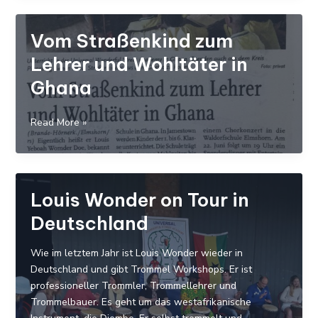
Schulprojekt
Vom Straßenkind zum
Lehrer und Wohltäter in
Ghana
Vom
Read More »
Straßenkind
zum
Lehrer
und
Louis Wonder on Tour in
Wohltäter
Deutschland
in
Ghana
Wie im letztem Jahr ist Louis Wonder wieder in
Deutschland und gibt Trommel Workshops. Er ist
professioneller Trommler, Trommellehrer und
Trommelbauer. Es geht um das westafrikanische