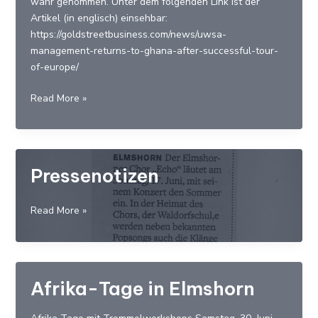
wahr genommen. Unter dem folgenden Link ist der
Artikel (in englisch) einsehbar:
https://goldstreetbusiness.com/news/uwsa-
management-returns-to-ghana-after-successful-tour-
of-europe/
Einsatz
Read More »
in
Europa
wird
in
Pressenotizen
Ghana
wahr
Pressenotizen
Read More »
genommen
Afrika-Tage in Elmshorn