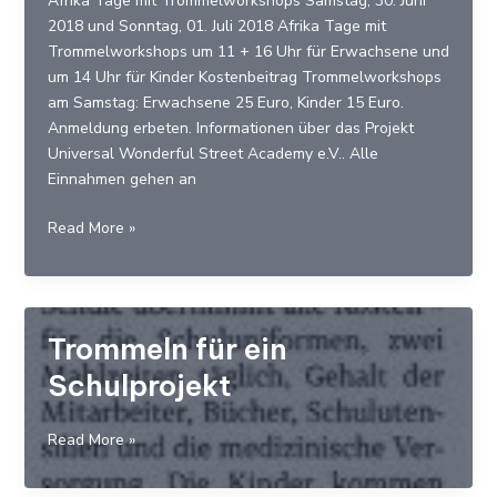
Afrika Tage mit Trommelworkshops Samstag, 30. Juni
2018 und Sonntag, 01. Juli 2018 Afrika Tage mit
Trommelworkshops um 11 + 16 Uhr für Erwachsene und
um 14 Uhr für Kinder Kostenbeitrag Trommelworkshops
am Samstag: Erwachsene 25 Euro, Kinder 15 Euro.
Anmeldung erbeten. Informationen über das Projekt
Universal Wonderful Street Academy e.V.. Alle
Einnahmen gehen an
Afrika-
Read More »
Tage
in
Elmshorn
Trommeln für ein
Schulprojekt
Trommeln
Read More »
für
ein