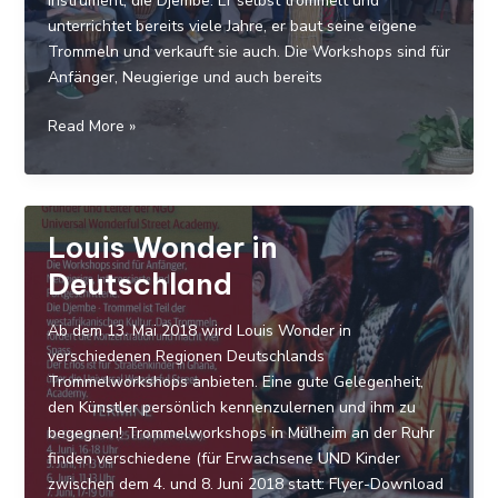
Instrument, die Djembe. Er selbst trommelt und
unterrichtet bereits viele Jahre, er baut seine eigene
Trommeln und verkauft sie auch. Die Workshops sind für
Anfänger, Neugierige und auch bereits
Louis
Read More »
Wonder
on
Tour
in
Louis Wonder in
Deutschland
Deutschland
Ab dem 13. Mai 2018 wird Louis Wonder in
verschiedenen Regionen Deutschlands
Trommelworkshops anbieten. Eine gute Gelegenheit,
den Künstler persönlich kennenzulernen und ihm zu
begegnen! Trommelworkshops in Mülheim an der Ruhr
finden verschiedene (für Erwachsene UND Kinder
zwischen dem 4. und 8. Juni 2018 statt: Flyer-Download