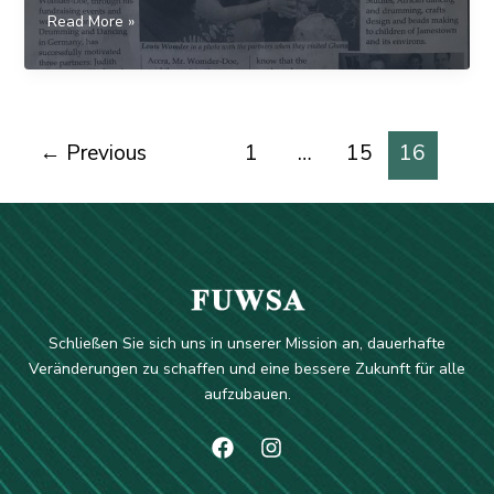
Förderverein
Read More »
in
Tageszeitung
von
Accra
←
Previous
1
…
15
16
Schließen Sie sich uns in unserer Mission an, dauerhafte
Veränderungen zu schaffen und eine bessere Zukunft für alle
aufzubauen.