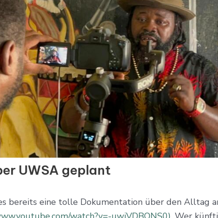
ber UWSA geplant
 es bereits eine tolle Dokumentation über den Alltag 
/www.youtube.com/watch?v=-uwiVDBQNS0).
Wer künfti