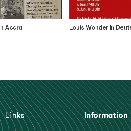
on Accra
Louis Wonder in Deut
Li
nks
Information