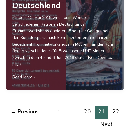
Deutschland
Ab dem 13. Mai 2018 wird Louis Wonder in
verschiedenen Regionen Deutschlands
Trommelworkshops anbieten. Eine gute Gelegenheit,
den Künstler persönlich kennenzulernen und ihm zu
begegnen! Trommelworkshops in Mülheim an der Ruhr
finden verschiedene (für Erwachsene UND Kinder
zwischen dem 4. und 8. Juni 2018 statt: Flyer-Download
HIER
Louis
Read More »
Wonder
in
Deutschland
←
Previous
1
…
20
21
22
Next
→