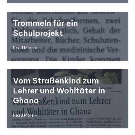
in
Elmshorn
Trommeln für ein
Schulprojekt
Trommeln
Read More »
für
ein
Schulprojekt
Vom Straßenkind zum
Lehrer und Wohltäter in
Ghana
Vom
Read More »
Straßenkind
zum