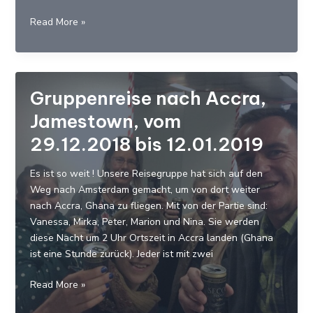
Unermüdlich
Read More »
zum
Wohle
der
Straßenkinder
Gruppenreise nach Accra,
von
Jamestown, vom
Jamestown
29.12.2018 bis 12.01.2019
Es ist so weit ! Unsere Reisegruppe hat sich auf den
Weg nach Amsterdam gemacht, um von dort weiter
nach Accra, Ghana zu fliegen. Mit von der Partie sind:
Vanessa, Mirka, Peter, Marion und Nina. Sie werden
diese Nacht um 2 Uhr Ortszeit in Accra landen (Ghana
ist eine Stunde zurück). Jeder ist mit zwei
Gruppenreise
Read More »
nach