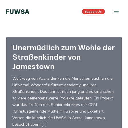
Skip
Post
Main
to
pagination
Support Us
Men
content
Unermüdlich zum Wohle der
Straßenkinder von
Jamestown
Weit weg von Accra denken die Menschen auch an die
Universal Wonderful Street Academy und ihre
Straßenkinder. Das Jahr ist noch jung und es sind schon
so viele bemerkenswerte Projekte gelaufen. Ein Projekt
war das Treffen des Seniorenkreises der CGM
(Christusgemeinde Mülheim). Sabine und Ekkehart
Vetter, die kürzlich die UWSA in Accra, Jamestown,
besucht haben, […]