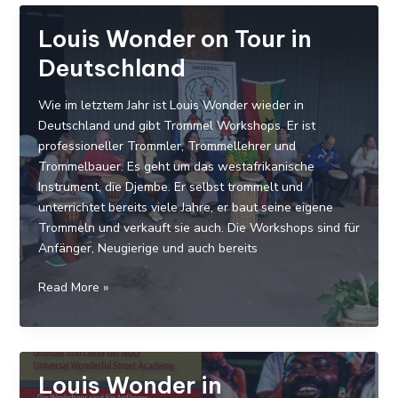
Lehrer
und
Louis Wonder on Tour in
Wohltäter
Deutschland
in
Ghana
Wie im letztem Jahr ist Louis Wonder wieder in
Deutschland und gibt Trommel Workshops. Er ist
professioneller Trommler, Trommellehrer und
Trommelbauer. Es geht um das westafrikanische
Instrument, die Djembe. Er selbst trommelt und
unterrichtet bereits viele Jahre, er baut seine eigene
Trommeln und verkauft sie auch. Die Workshops sind für
Anfänger, Neugierige und auch bereits
Louis
Read More »
Wonder
on
Tour
in
Louis Wonder in
Deutschland