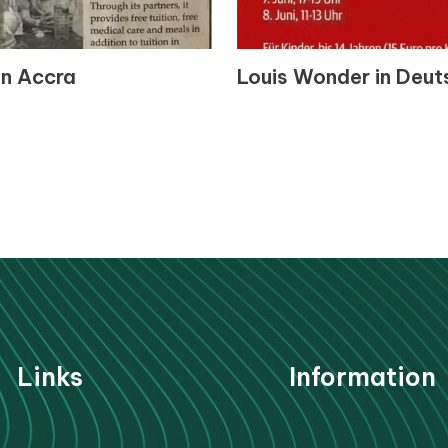
on Accra
Louis Wonder in Deut
Li
nks
Information