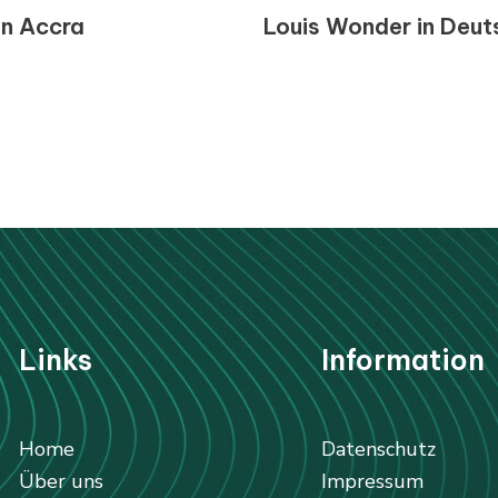
on Accra
Louis Wonder in Deut
Li
nks
Information
Home
Datenschutz
Über uns
Impressum