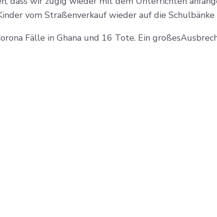
en, dass wir zügig wieder mit dem Unterrichten anfange
 Kinder vom Straßenverkauf wieder auf die Schulbänk
Corona Fälle in Ghana und 16 Tote. Ein großesAusbreche